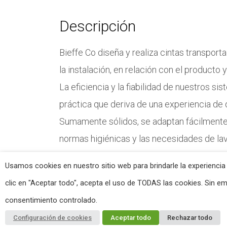
Descripción
Bieffe Co diseña y realiza cintas transpo
la instalación, en relación con el producto 
La eficiencia y la fiabilidad de nuestros s
práctica que deriva de una experiencia de 
Sumamente sólidos, se adaptan fácilmente
normas higiénicas y las necesidades de la
Usamos cookies en nuestro sitio web para brindarle la experiencia
clic en "Aceptar todo", acepta el uso de TODAS las cookies. Sin e
consentimiento controlado.
Bieffe Co - P.IVA: 01355360056 -
Privacy Policy
-
Cookie Poli
Configuración de cookies
Aceptar todo
Rechazar todo