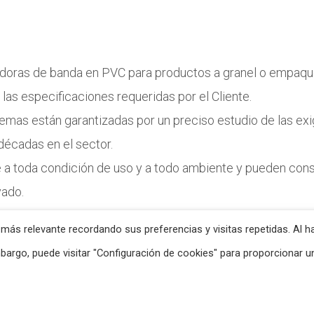
rtadoras de banda en PVC para productos a granel o empaqu
y las especificaciones requeridas por el Cliente.
istemas están garantizadas por un preciso estudio de las e
décadas en el sector.
 a toda condición de uso y a todo ambiente y pueden cons
vado.
 más relevante recordando sus preferencias y visitas repetidas. Al h
mbargo, puede visitar "Configuración de cookies" para proporcionar u
cy
-
Powered by Propaganda3